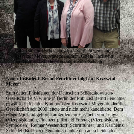
Haben sich um Schostakowitsch verdient gemacht:
Krzysztof Meyer, Annette Salmon, Gisela Hackstein
und Gottfried Eberle (von links). Foto: Schiedel
Neuer Präsident: Bernd Feuchtner folgt auf Krzysztof
Meyer
Zum neuen Präsidenten der Deutschen Schostakowitsch-
Gesellschaft e.V. wurde in Berlin der Publizist Bernd Feuchtner
gewählt. Er löst den Komponisten Krzysztof Meyer ab, der die
Gesellschaft seit 2009 leitete und nicht mehr kandidierte. Dem
neuen Vorstand gehören außerdem an Elisabeth von Leliwa
(Vizepräsidentin, Finanzen), Ronald Freytag (Vizepräsident,
Symposien), Reimar Westendorf (Schriftführer) und Karlheinz
Schiedel (Beisitzer). Feuchtner dankte den ausscheidenden