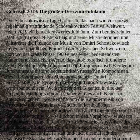
Gohrisch 2019: Die großen Drei zum Jubiläum
Die Schostakowitsch Tage Gohrisch, das nach wie vor einzige
regelmäßig stattfindende Schostakowitsch-Festival weltweit,
feiert 2019 ein bemerkenswertes Jubiläum. Zum bereits zehnten
Mal laden Tobias Niederschlag und seine Mitstreiterinnen und
Mitstreiter die Freunde der Musik von Dmitri Schostakowitsch
in den beschaulichen Kurort in der Sächsischen Schweiz ein,
dort wo der große Russe 1960 eines seiner bedeutendsten
kammermusikalischen Werke, das autobiografisch grundierte
achte Streichquartett komponiert hat. Programmatisch werden im
Jubiläumsjahr die drei bedeutendsten russischen Komponisten
des 20. Jahrhunderts im Mittelpunkt stehen: Dmitri
Schostakowitsch, Sergej Prokofjew und Igor Strawinsky. „Es
wird spannend sein, Werke dieser drei Giganten in direkter
Gegenüberstellung zu hören. Dabei wird es auch Neues zu
entdecken geben – wer kennt schon die Kammermusik von
Prokofjew oder Strawinsky?“, schreibt Festivalleiter
Niederschlag in einem Rundbrief. Und auch Ungehörtes von
Schostakowitsch wird – wie schon in den Vorjahren – wieder in
der Konzertscheune in Gohrisch zu hören sein. Aus Anlass des
Jubiläums wird das Festival um einen Tag verlängert. Es findet
vom 20. bis 23 Juni 2019 statt und auch diesmal lädt die
Sächsische Staatskapelle am Vorabend zu einem Sonderkonzert