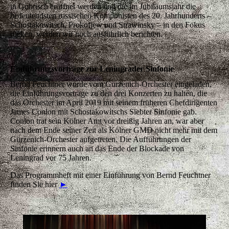
in Gohrisch eröffnet werden und die im Jubiläumsjahr die
bedeutendsten russischen Komponisten des 20. Jahrhunderts –
Schostakowitsch, Prokofjew und Strawinsky – in den Fokus
rücken, werden wir noch ausführlich berichten.
Einführungsvorträge zur Leningrader Sinfonie
Bernd Feuchtner wurde vom Gürzenich-Orchester eingeladen,
die Einführungsvorträge zu den drei Konzerten zu halten, die
das Orchester im April 2019 mit seinem früheren Chefdirigenten
James Conlon mit Schostakowitschs Siebter Sinfonie gab.
Conlon trat sein Kölner Amt vor dreißig Jahren an, war aber
nach dem Ende seiner Zeit als Kölner GMD nicht mehr mit dem
Gürzenich-Orchester aufgetreten. Die Aufführungen der
Sinfonie erinnern auch an das Ende der Blockade von
Leningrad vor 75 Jahren.
Das Programmheft mit einer Einführung von Bernd Feuchtner
finden Sie hier
►