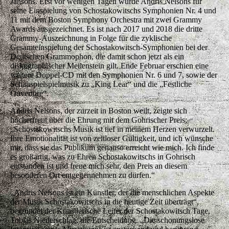
Jansons. Erst vor wenigen Tagen wurde Andris Nelsons für
seine Einspielung von Schostakowitschs Symphonien Nr. 4 und
11 mit dem Boston Symphony Orchestra mit zwei Grammy
Awards ausgezeichnet. Es ist nach 2017 und 2018 die dritte
Grammy-Auszeichnung in Folge für die zyklische
Gesamteinspielung der Schostakowitsch-Symphonien bei der
Deutschen Grammophon, die damit schon jetzt als ein
diskographischer Meilenstein gilt. Ende Februar erschien eine
weitere Doppel-CD mit den Symphonien Nr. 6 und 7, sowie der
Schauspielspielmusik zu „King Lear“ und die „Festliche
Ouvertüre“.
Andris Nelsons, der zurzeit in Boston weilt, zeigte sich
hocherfreut über die Ehrung mit dem Gohrischer Preis:
„Schostakowitschs Musik ist tief in meinem Herzen verwurzelt.
Ihre Emotionalität ist von zeitloser Gültigkeit, und ich wünsche
mir, dass sie das Publikum genauso erreicht wie mich. Ich finde
es großartig, was zu Ehren Schostakowitschs in Gohrisch
entstanden ist und freue mich sehr, den Preis an diesem
besonderen Ort entgegennehmen zu dürfen.“
„Andris Nelsons ist ein Künstler, der die menschlichen Aspekte
der Musik Schostakowitschs in die heutige Zeit überträgt“,
begründet der Künstlerische Leiter der Schostakowitsch Tage,
Tobias Niederschlag, die Entscheidung. „Die schonungslose