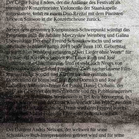
Der Cellist Isang Enders, der die Anfänge des Festivals als
ehemaliger Konzertmeister Violoncello der Staatskapelle
mitgestaltete, kehrt zu einem Duo-Rezital mit dem Pianisten
Yekwon Sunwoo in die Konzertscheune zurück.
Neben dem genannten Komponisten-Schwerpunkt würdigt das
Programm auch die Jubilare Mieczysław Weinberg und Galina
Ustwolskaja: Der enge Freund Schostakowitschs und seine
rätselhafte Schülerin hätten 2019 beide ihren 100. Geburtstag
gefeiert. Von Weinberg gelangen „Zwei Lieder ohne Worte“ für
Violine und Klavier – gespielt von Linus Roth und José
Gallardo – zur Uraufführung. Und es steht auch Neues von
Schostakowitsch auf dem Programm: Zwei nachgelassene Film-
Romanzen für Sopran und Klavier werden erstmals in
Deutschland zu hören sein (mit Ilona Domnich und José
Gallardo). Außerdem bringt der Pianist Daniel Ciobanu, der
2017 als Gewinner der Silbermedaille und des Publikumspreises
aus dem 15. Rubinstein-Wettbewerb in Tel Aviv hervorging, in
einem Klavierrezital das kurze Klavierstück „Im Wald“ aus dem
Jahr 1919 zur Uraufführung. Damit wird dem Festival bereits
zum dritten Mal in Folge die Ehre einer Schostakowitsch-
Uraufführung zuteil.
Der Dirigent Andris Nelsons, der weltweit für seine
Schostakowitsch-Interpretationen gefeiert wird und für seine