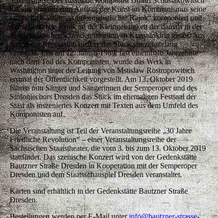
Sozialismus? Der russische Komponist Dmitri Schostakowitsch
hat aus Phrasen zum Auftrag der Kunst im Kommunismus seine
satirische Kantate „Antiformalistischer Rajok“ komponiert und
damit beißende Kritik an der Kleingeistigkeit der damals in der
Sowjetunion herrschenden restriktiven Kunstdoktrin geübt. Aus
Angst vor Repression hielt er das Stück jahrzehntelang
versteckt. Erst am 12. Januar 1989, fast eineinhalb Jahrzehnte
nach dem Tod des Komponisten, wurde das Werk in
Washington unter der Leitung von Mstislaw Rostropowitsch
erstmal der Öffentlichkeit vorgestellt. Am 13. Oktober 2019
führen nun Sänger und Sängerinnen der Semperoper und des
Sinfoniechors Dresden das Stück im ehemaligen Festsaal der
Stasi als inszeniertes Konzert mit Texten aus dem Umfeld des
Komponisten auf.
Die Veranstaltung ist Teil der Veranstaltungsreihe „30 Jahre
Friedliche Revolution“ – einer Veranstaltungsreihe der
Sächsischen Staatstheater, die vom 3. bis zum 13. Oktober 2019
stattfindet. Das szenische Konzert wird von der Gedenkstätte
Bautzner Straße Dresden in Kooperation mit der Semperoper
Dresden und dem Staatsschauspiel Dresden veranstaltet.
Karten sind erhältlich in der Gedenkstätte Bautzner Straße
Dresden.
Bestellungen werden per E-Mail unter
info@bautzner-strasse-