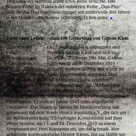
Tschaikowsky während seiner USA-Reise besuchte. Das
Konzert findet im Rahmen der etablierten Reihe „Duo-Plus“
statt, die das Duo Ingolfsson-Stoupel seit mittlerweile drei Jahren
in der Mendelssohn-Remise präsentiert. Tickets unter:
►
Torso eines Lebens – zum 100 Geburtstag von Gideon Klein
Gideon Klein.
Der Geburtstag des Komponisten und
Foto:
Pianisten Gideon Klein jährt sich im
Opferdatenbank
Dezember 2019 zum 100. Mal. Gideon
Holocaust/cz
Klein wurde am 6. Dezember 1919
geboren, studierte in Prag und wurde im
Dezember 1941 ins Ghetto Theresienstadt deportiert. Dort
gehörte er als Pianist und Komponist zu den zentralen
Persönlichkeiten der „Freizeitgestaltung“. Im Oktober 1944
wurde er wie die anderen Musiker nach Auschwitz verbracht,
überstand jedoch die Selektion und kam ins Konzentrationslager
Fürstengrube. Er starb im Januar 1945 unter ungeklärten
Umständen. Das Staatliche Institut für Musikforschung lädt
gemeinsam mit dem Verein musica reanimata e.V., der sich um
die Wiederentdeckung NS-verfolgter Komponisten und ihrer
Werke bemüht, am 13. und 14. Dezember 2019 zu einem
Symposium und zwei Konzerten ein, um das schmale, aber
gehaltvolle kompositorische Oeuvre Kleins, das zur Hälfte vor