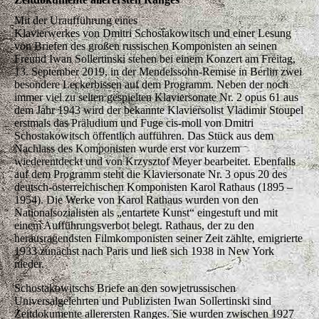
Mit der Uraufführung eines
Klavierwerkes von Dmitri Schostakowitsch und einer Lesung
von Briefen des großen russischen Komponisten an seinen
Freund Iwan Sollertinski stehen bei einem Konzert am Freitag,
13. September 2019, in der Mendelssohn-Remise in Berlin zwei
besondere Leckerbissen auf dem Programm. Neben der noch
immer viel zu selten gespielten Klaviersonate Nr. 2 opus 61 aus
dem Jahr 1943 wird der bekannte Klaviersolist Vladimir Stoupel
erstmals das Präludium und Fuge cis-moll von Dmitri
Schostakowitsch öffentlich aufführen. Das Stück aus dem
Nachlass des Komponisten wurde erst vor kurzem
wiederentdeckt und von Krzysztof Meyer bearbeitet. Ebenfalls
auf dem Programm steht die Klaviersonate Nr. 3 opus 20 des
deutsch-österreichischen Komponisten Karol Rathaus (1895 –
1954). Die Werke von Karol Rathaus wurden von den
Nationalsozialisten als „entartete Kunst“ eingestuft und mit
einem Aufführungsverbot belegt. Rathaus, der zu den
herausragendsten Filmkomponisten seiner Zeit zählte, emigrierte
1933 zunächst nach Paris und ließ sich 1938 in New York
nieder.
Schostakowitschs Briefe an den sowjetrussischen
Universalgelehrten und Publizisten Iwan Sollertinski sind
Zeitdokumente allerersten Ranges. Sie wurden zwischen 1927