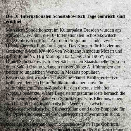
Die 10. Internationalen Schostakowitsch Tage Gohrisch sind
eröffnet
Mit einem Sonderkonzert im Kulturpalast Dresden wurden am
Mittwoch, 19. Juni, die 10. Internationalen Schostakowitsch
Tage Gohrisch eröffnet. Auf dem Programm standen zwei
Hochkaräter der Publikumsgunst: Das Konzert für Klavier und
Orchester d-Moll KV 466 von Wolfgang Amadeus Mozart und
die Sinfonie Nr. 11 g-Moll op. 103 („Das Jahr 1905“) von
Dmitri Schostakowitsch. Der Sächsischen Staatskapelle Dresden
unter Sakari Oramo gelangen mustergültige Aufführungen der
beiden so ungleichen Werke. In Mozarts populären
Klavierkonzert wusste der russische Pianist Kirill Gerstein zu
brillieren, der sich beim Publikum mit einer souverän
vorgetragenen Chopin-Zugabe für den überaus lebhaften
Applaus bedankte. Wahre Begeisterungsstürme löste hernach die
mitreißende Wiedergabe von Schostakowitschs Elter aus, einem
durchaus nicht unproblematischen Werk, das zwischen
sozialistisch-realistischer Pflichterfüllung und tiefer Empathie für
die Opfer autokratischer Gewaltherrschaft zu vermitteln sucht.
Über die 10. Internationalen Schostakowitsch Tage Gohrisch,
die am 20. Juni mit einem Kammerabend in der Konzertscheune