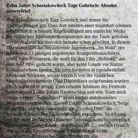
Zehn Jahre Schostakowitsch Tage Gohrisch: Absolut
umwerfend
Die Schostakowitsch Tage Gohrisch sind immer für
Überraschungen gut. Dass dort inmitten einer traumhaft schönen
Landschaft in schönster Regelmäßigkeit neu entdeckte Werke
des russischen Jahrhundertkomponisten aus der Taufe gehoben
werden – daran hat man sich beinahe schon gewöhnt. In diesem
Jahr waren dies das bezaubernde Jugendwerk „Im Wald“ des
gerade mal 13-jährigen angehenden Kompositionsschülers,
sowie zwei Romanzen, die wohl für den Film „Belinskij“ aus
dem Jahr 1950 gedacht waren, aber keine Gnade vor Stalins
Kulturaufsehern fanden. Sie verschwanden in irgendwelchen
Moskauer Archiven, wo sie kürzlich von der russischen
Musikwissenschaftlerin Olga Digonskaya aufgefunden wurden.
Doch damit nicht genug: Zum zehnten Jubiläum des Festivals
hatten dessen Leiter Tobias Niederschlag und sein Team noch
einige weitere „Schmankerl“ in ein höchst ambitioniertes
Programm eingewoben, das mit Dmitri Schostakowitsch, Serge
Prokofjew und Igor Strawinsky die „Großen Drei“ der
russischen Musik des 20. Jahrhunderts exponierte. So erklang
mit der Suite für Varieté-Orchester Schostakowitschs vermutlich
bekanntester Gassenhauer – der Walzer Nr. 2 – endlich (!) auch
einmal in der Konzertscheune. Außerdem gab es ein
Dankeschön-Konzert bei freiem Eintritt für alle