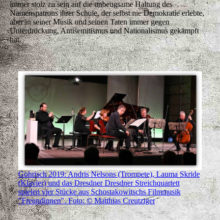
immer stolz zu sein auf die unbeugsame Haltung des
Namenspatrons ihrer Schule, der selbst nie Demokratie erlebte,
aber in seiner Musik und seinen Taten immer gegen
Unterdrückung, Antisemitismus und Nationalismus gekämpft
hat.
Gohrisch 2019: Andris Nelsons (Trompete), Lauma Skride
(Klavier) und das Dresdner Dresdner Streichquartett
spielen vier Stücke aus Schostakowitschs Filmmusik
"Freundinnen". Foto: © Matthias Creutziger