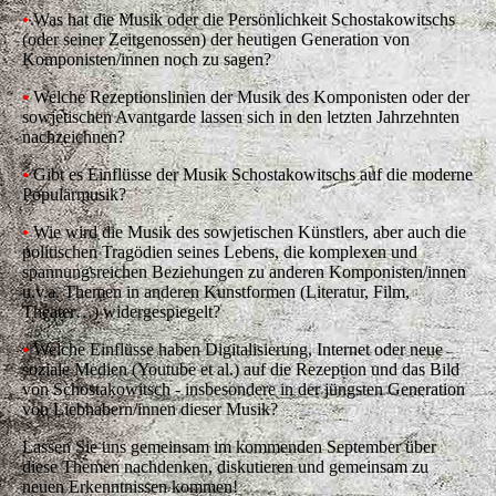
•
Was hat die Musik oder die Persönlichkeit Schostakowitschs
(oder seiner Zeitgenossen) der heutigen Generation von
Komponisten/innen noch zu sagen?
•
Welche Rezeptionslinien der Musik des Komponisten oder der
sowjetischen Avantgarde lassen sich in den letzten Jahrzehnten
nachzeichnen?
•
Gibt es Einflüsse der Musik Schostakowitschs auf die moderne
Populärmusik?
•
Wie wird die Musik des sowjetischen Künstlers, aber auch die
politischen Tragödien seines Lebens, die komplexen und
spannungsreichen Beziehungen zu anderen Komponisten/innen
u.v.a. Themen in anderen Kunstformen (Literatur, Film,
Theater…) widergespiegelt?
•
Welche Einflüsse haben Digitalisierung, Internet oder neue
soziale Medien (Youtube et al.) auf die Rezeption und das Bild
von Schostakowitsch - insbesondere in der jüngsten Generation
von Liebhabern/innen dieser Musik?
Lassen Sie uns gemeinsam im kommenden September über
diese Themen nachdenken, diskutieren und gemeinsam zu
neuen Erkenntnissen kommen!