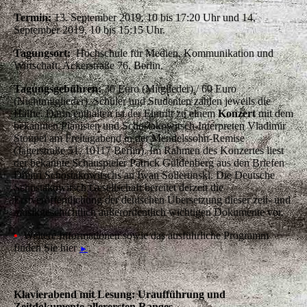
Termin:
13. September 2019, 10 bis 17:20 Uhr und 14.
September 2019, 10 bis 15:15 Uhr.
Tagungsort:
Hochschule für Medien, Kommunikation und
Wirtschaft, Ackerstraße 76, Berlin.
Tagungsgebühren:
30 Euro (Mitglieder) / 60 Euro
(Nichtmitglieder). Schüler und Studenten zahlen jeweils die
Hälfte. Darin enthalten ist der Eintritt zu einem
Konzert
mit dem
bekannten Pianisten und Schostakowitsch-Interpreten Vladimir
Stoupel am Freitagabend in der Mendelssohn-Remise
(Jägerstraße 51, 10117 Berlin). Im Rahmen des Konzertes liest
der bekannte Schauspieler Patrick Güldenberg aus den Briefen
Dmitri Schostakowitschs an Iwan Sollertinski. Die Deutsche
Schostakowitsch Gesellschaft bereitet derzeit die
Erstveröffentlichung der deutschen Übersetzung dieser zeit- und
musikgeschichtlich außerordentlich wichtigen Dokumente vor.
•
Weitere Informationen sowie das ausführliche Programm
finden Sie hier
►
Klavierabend mit Lesung: Uraufführung und
Zeitdokumente allerersten Ranges