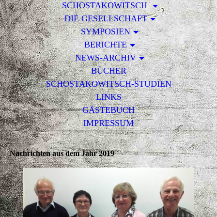
SCHOSTAKOWITSCH
DIE GESELLSCHAFT
SYMPOSIEN
BERICHTE
NEWS-ARCHIV
BÜCHER
SCHOSTAKOWITSCH-STUDIEN
LINKS
GÄSTEBUCH
IMPRESSUM
Nachrichten aus dem Jahr 2019