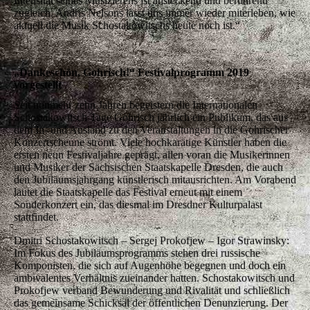
Intensität seines Musizierens ist ansteckend und berührend
zugleich. Andris Nelsons lässt uns immer wieder miterleben, wie
aktuell die Musik Schostakowitschs heute noch ist.“
„Dankeschön, Gohrisch!“ Festivalprogramm 2019
vorgestellt
Seit nunmehr zehn Jahren begeistern die Internationalen
Schostakowitsch Tage Gohrisch jährlich ein Publikum, das aus
dem In- und Ausland zu den Veranstaltungen in die Gohrischer
Konzertscheune strömt. Viele hochkarätige Künstler haben die
ersten neun Festivaljahre geprägt, allen voran die Musikerinnen
und Musiker der Sächsischen Staatskapelle Dresden, die auch
den Jubiläumsjahrgang künstlerisch mitausrichten. Am Vorabend
läutet die Staatskapelle das Festival erneut mit einem
Sonderkonzert ein, das diesmal im Dresdner Kulturpalast
stattfindet.
Dmitri Schostakowitsch – Sergej Prokofjew – Igor Strawinsky:
Im Fokus des Jubiläumsprogramms stehen drei russische
Komponisten, die sich auf Augenhöhe begegnen und doch ein
ambivalentes Verhältnis zueinander hatten. Schostakowitsch und
Prokofjew verband Bewunderung und Rivalität und schließlich
das gemeinsame Schicksal der öffentlichen Denunzierung. Der