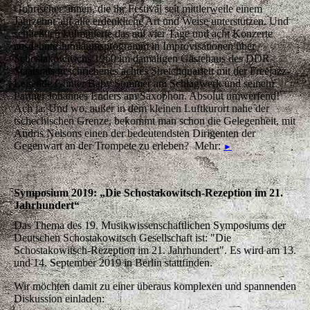
Gohrischer*innen, die ihr Festival seit mittlerweile einem
Jahrzehnt auf alle erdenkliche Art und Weise unterstützen. Und
schließlich kulminierte das auf vier Tage und acht Konzerte
ausdehnte Jubiläumsprogramm in Improvisationen über
Schostakowitschs 1960 im damaligen Gästehaus des DDR-
Staatsrats geschriebenes achtes Streichquartett mit der Freejazz-
Legende Günter Baby Sommer am Schlagwerk und seinem
Partner Johannes Enders am Saxophon. Absolut umwerfend!
Ach ja: Und wo, außer in dem kleinen Luftkurort nahe der
tschechischen Grenze, bekommt man schon die Gelegenheit, mit
Andris Nelsons einen der bedeutendsten Dirigenten der
Gegenwart an der Trompete zu erleben? Mehr:
►
Symposium 2019: „Die Schostakowitsch-Rezeption im 21.
Jahrhundert“
Das Thema des 19. Musikwissenschaftlichen Symposiums der
Deutschen Schostakowitsch Gesellschaft ist: "Die
Schostakowitsch-Rezeption im 21. Jahrhundert". Es wird am 13.
und 14. September 2019 in Berlin stattfinden.
Wir möchten damit zu einer überaus komplexen und spannenden
Diskussion einladen: