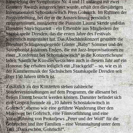
Einspielung der Symphonien Nr. 4 und 11 unlängst mit zwei
Grammy Awards ausgezeichnet wurde, erhält den diesjährigen
Internationalen Schostakowitsch Preis Gohrisch. Im Rahmen der
Preisverleihung, bei der er die Auszeichnung persönlich
entgegennimmt, musizieren die Pianistin Lauma Skride und das
Dresdner Streichquartett – ein Ensemble aus Mitgliedern der
Staatskapelle Dresden, das die ersten Jahre des Festivals
wesentlich mitgestaltet hat. Das Abschlusskonzert gestalten die
Dresdner Schlagzeuglegende Günter „Baby“ Sommer und der
Saxophonist Johannes Enders, die mit Jazz-Improvisationen zu
einer „Konferenz bei Schostakowitsch“ in die Konzertscheune
laden. Sämtliche Künstler verzichten auch in diesem Jahr auf ein
Honorar. Sie erhalten lediglich ein „Frackgeld“ – so, wie es in
der Kammermusik der Sächsischen Staatskapelle Dresden seit
über 150 Jahren üblich ist.
Zusätzlich zu den Konzerten stehen zahlreiche
Sonderveranstaltungen auf dem Programm, die allesamt bei
freiem Eintritt besucht werden können. Darunter befindet sich
eine Gesprächsrunde zu „10 Jahren Schostakowitsch in
Gohrisch“ ebenso wie eine geführte Wanderung über den
Malerweg bei Gohrisch, eine Filmvorführung und eine
Voraufführung von Prokofjews „Peter und der Wolf“ für die
Gohrischer und ihre Familien – eine Veranstaltung unter dem
Titel „Dankeschön, Gohrisch!“.