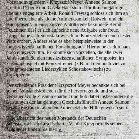
Vorstandmitgliedern - Krzysztof Meyer, Annette Salmon,
Gottfried Eberle und Gisela Hackstein – für ihre langjährige,
überaus engagierte Arbeit. Ronald Freytag schloss sich ihm an
und überreichte als kleine Aufmerksamkeit Rotwein und ein
Buchpräsent. In einer kurzen Antrittsrede bekundete Bernd
Feuchtner, dass er sich auf seine neue Aufgabe sehr freue.
Längst habe sich Schostakowitsch im Konzertleben einen festen
Platz erobert. Anders sehe es aber beispielsweise in der
musikwissenschaftlichen Forschung aus. Hier gebe es durchaus
noch einiges zu tun. Er könnte sich vorstellen, die alle zwei
Jahre stattfindenden musikwissenschaftlichen Symposien im
Zusammenspiel mit Konzertreihen (z.B. mit den noch viel zu
wenig beachteten Liederzyklen Schostakowitschs) zu
konzipieren.
Der scheidende Präsident Krzysztof Meyer bedankte sich bei
seinen Vorstandskollegen für die hervorragende und stets
vertrauensvolle Zusammenarbeit und hob dabei insbesondere die
Leistungen der langjährigen Geschäftsführerin Annette Salmon
hervor, die ihm in allem eine unersetzliche Hilfe gewesen sein.
Eine Übersicht des neuen Vorstands der Deutschen
Schostakowitsch Gesellschaft e.V. mit Kurzportraits seiner
Mitglieder finden Sie hier:
►