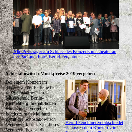
Alle Preisträger am Schluss des Konzerts im Theater an
der Parkaue. Foto: Bernd Feuchtner
Schostakowitsch-Musikpreise 2019 vergeben
Bei einem Konzert im
Theater an der Parkaue hat
die Schostakowitsch-
Musikschule Berlin-
Lichtenberg ihre jährlichen
Musikpreise vergeben –
bereits zum 9. Mal fand
damit der Schostakowitsch-
Bernd Feuchtner verabschiedet
Wettbewerb statt. Ziel dieses
sich nach dem Konzert von
Wettbewerbes ist, die