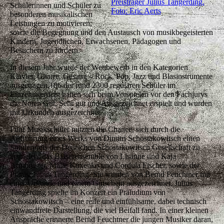
Preisträger Julius Tangerding.
Schülerinnen und Schüler zu
Foto: Eric Aerts
besonderen musikalischen
Leistungen zu motivieren,
sowie die Begegnung und den Austausch von musikbegeisterten
Kindern, Jugendlichen, Erwachsenen, Pädagogen und
Besuchern zu fördern.
In diesem Jahr wurde der Wettbewerb in den Kategorien
Klavier, Gitarre, Gesang – Rock, Pop, Jazz und Blasinstrumente
ausgetragen.106 der rund 2300 regulären Schüler im
Einzelunterricht hatten sich beim Vorspielen vor den Fachjurys
die Noten Gut, Sehr gut und Ausgezeichnet erspielt und wurden
mit Urkunden ausgezeichnet.
Fünf Musikschüler nutzten die Chance, sich durch die
Aufführung eines Werks von Dimitri Schostakowitsch einen
Sonderpreis der Deutschen Schostakowitsch Gesellschaft zu
erspielen: das Bläserensemble von Lisanne und Kaja
Armbruster, Malte Kuxenko und Cordula Fischer, sowie der
Pianist Julius Tangerding. Sie wurden von Bernd Feuchtner mit
einer Urkunde und einem Gutschein ausgezeichnet. Julius
Tangerding spielte im Konzert ein Präludium von
Schostakowitsch – eine reife und einfühlsame, dabei technisch
einwandfreie Darstellung, die viel Beifall fand. In einer kleinen
Ansprache erinnerte Bernd Feuchtner die jungen Musiker daran,