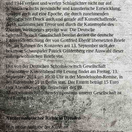
und 1944 verfasst und werfen Schlaglichter nicht nur auf
Schostakowitschs persönliche und künstlerische Entwicklung,
sondern auch auf eine Epoche, die durch zunehmenden
ideologischen Druck auch und gerade auf Kunstschaffende,
durch stalinistischen Terror und durch die Katastrophe des
Zweiten Weltkrieges geprägt war. Die Deutsche
Schostakowitsch Gesellschaft bereitet derzeit die deutsche
Erstveröffentlichung der von Gottfried Eberle übersetzten Briefe
vor, im Rahmen des Konzertes am 13. September stellt der
bekannte Schauspieler Patrick Güldenberg eine Auswahl dieser
außergewöhnlichen Briefe vor.
Der von der Deutschen Schostakowitsch Gesellschaft
veranstaltete Klavierabend mit Lesung findet am Freitag, 13.
September 2019 um 19:30 Uhr in der Mendelssohn-Remise, in
der Jägerstraße 51 in Berlin statt. Der Eintritt beträgt 15 Euro
(nur Abendkasse), für Teilnehmer des 19.
Musikwissenschaftlichen Symposiums unserer Gesellschaft ist
der Eintritt frei.
Antiformalistischer Rajok in Dresden
Was ist die Aufgabe der Kunst im