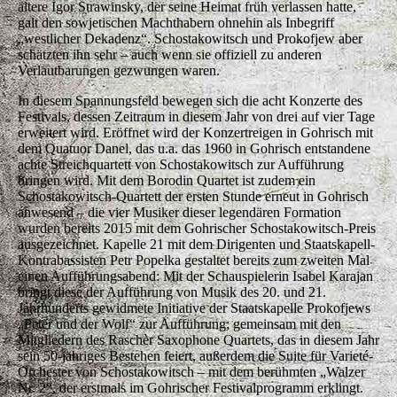
ältere Igor Strawinsky, der seine Heimat früh verlassen hatte,
galt den sowjetischen Machthabern ohnehin als Inbegriff
„westlicher Dekadenz“. Schostakowitsch und Prokofjew aber
schätzten ihn sehr – auch wenn sie offiziell zu anderen
Verlautbarungen gezwungen waren.
In diesem Spannungsfeld bewegen sich die acht Konzerte des
Festivals, dessen Zeitraum in diesem Jahr von drei auf vier Tage
erweitert wird. Eröffnet wird der Konzertreigen in Gohrisch mit
dem Quatuor Danel, das u.a. das 1960 in Gohrisch entstandene
achte Streichquartett von Schostakowitsch zur Aufführung
bringen wird. Mit dem Borodin Quartet ist zudem ein
Schostakowitsch-Quartett der ersten Stunde erneut in Gohrisch
anwesend – die vier Musiker dieser legendären Formation
wurden bereits 2015 mit dem Gohrischer Schostakowitsch-Preis
ausgezeichnet. Kapelle 21 mit dem Dirigenten und Staatskapell-
Kontrabassisten Petr Popelka gestaltet bereits zum zweiten Mal
einen Aufführungsabend: Mit der Schauspielerin Isabel Karajan
bringt diese der Aufführung von Musik des 20. und 21.
Jahrhunderts gewidmete Initiative der Staatskapelle Prokofjews
„Peter und der Wolf“ zur Aufführung; gemeinsam mit den
Mitgliedern des Raschèr Saxophone Quartets, das in diesem Jahr
sein 50-jähriges Bestehen feiert, außerdem die Suite für Varieté-
Orchester von Schostakowitsch – mit dem berühmten „Walzer
Nr. 2“, der erstmals im Gohrischer Festivalprogramm erklingt.