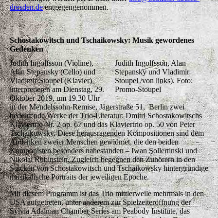
dresden.de
entgegengenommen.
Schostakowitsch und Tschaikowsky: Musik gewordenes
Gedenken
Judith Ingolfsson (Violine),
Judith Ingolfsson, Alan
Alan Stepansky (Cello) und
Stepansky und Vladimir
Vladimir Stoupel (Klavier)
Stoupel /von links). Foto:
interpretieren am Dienstag, 29.
Promo-Stoupel
Oktober 2019, um 19.30 Uhr
in der Mendelssohn-Remise, Jägerstraße 51, Berlin zwei
bedeutende Werke der Trio-Literatur: Dmitri Schostakowitschs
Klaviertrio Nr. 2 op. 67 und das Klaviertrio op. 50 von Peter
Tschaikowsky. Diese herausragenden Kompositionen sind dem
Andenken zweier Menschen gewidmet, die den beiden
Komponisten besonders nahestanden – Iwan Sollertinski und
Nikolai Rubinstein. Zugleich begegnen den Zuhörern in den
Stücken von Schostakowitsch und Tschaikowsky hintergründige
musikalische Portraits der jeweiligen Epoche.
Mit diesem Programm ist das Trio mittlerweile mehrmals in den
USA aufgetreten, unter anderem zur Spielzeiteröffnung der
Sylvia Adalman Chamber Series am Peabody Institute, das