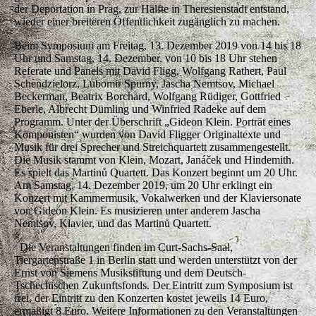
der Deportation in Prag, zur Hälfte in Theresienstadt entstand,
wieder einer breiteren Öffentlichkeit zugänglich zu machen.
Beim Symposium am Freitag, 13. Dezember 2019 von 14 bis 18
Uhr und Samstag, 14. Dezember, von 10 bis 18 Uhr stehen
Referate und Panels mit David Fligg, Wolfgang Rathert, Paul
Schendzielorz, Lubomir Spurny, Jascha Nemtsov, Michael
Beckerman, Beatrix Borchard, Wolfgang Rüdiger, Gottfried
Eberle, Albrecht Dümling und Winfried Radeke auf dem
Programm. Unter der Überschrift „Gideon Klein. Porträt eines
Komponisten“ wurden von David Fligger Originaltexte und
Musik für drei Sprecher und Streichquartett zusammengestellt.
Die Musik stammt von Klein, Mozart, Janáček und Hindemith.
Es spielt das Martinů Quartett. Das Konzert beginnt um 20 Uhr.
Am Samstag, 14. Dezember 2019, um 20 Uhr erklingt ein
Konzert mit Kammermusik, Vokalwerken und der Klaviersonate
von Gideon Klein. Es musizieren unter anderem Jascha
Nemtsov, Klavier, und das Martinů Quartett.
Die Veranstaltungen finden im Curt-Sachs-Saal,
Tiergartenstraße 1 in Berlin statt und werden unterstützt von der
Ernst von Siemens Musikstiftung und dem Deutsch-
Tschechischen Zukunftsfonds. Der Eintritt zum Symposium ist
frei, der Eintritt zu den Konzerten kostet jeweils 14 Euro,
ermäßigt 8 Euro. Weitere Informationen zu den Veranstaltungen