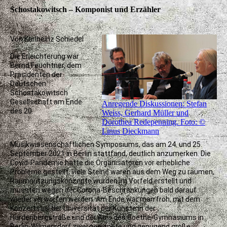
Schostakowitsch – Komponist und Erzähler
Von Karlheinz Schiedel
Die Erleichterung war
Bernd Feuchtner, dem
Präsidenten der
Deutschen
Schostakowitsch
Gesellschaft am Ende
Anregende Diskussionen: Stefan
des 20.
Weiss, Gerhard Müller und
Dorothea Redepenning. Foto: ©
Linus Dieckmann
Musikwissenschaftlichen Symposiums, das am 24. und 25.
September 2021 in Berlin stattfand, deutlich anzumerken. Die
Covid-Pandemie hatte die Organisatoren vor erhebliche
Probleme gestellt, viele Steine waren aus dem Weg zu räumen,
Raumnutzungskonzepte wurden im Vorfeld erstellt und
mussten wegen der Corona-Beschränkungen bald darauf
wieder verworfen werden. Am Ende war man froh, mit dem
Konzertsaal der Universität der Künste in der
Hardenbergstraße und der Aula des Goethe-Gymnasiums in
Berlin-Wilmersdorf zwei geeignete und genügend große