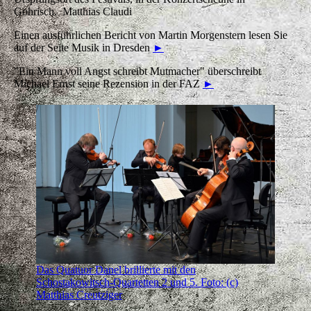
Gohrisch. Matthias Claudi
Einen ausführlichen Bericht von Martin Morgenstern lesen Sie
auf der Seite Musik in Dresden
►
"Ein Mann voll Angst schreibt Mutmacher" überschreibt
Michael Ernst seine Rezension in der FAZ
►
Das Quatuor Danel brillierte mit den
Schostakowitsch-Quartetten 2 und 5. Foto: (c)
Matthias Creutziger