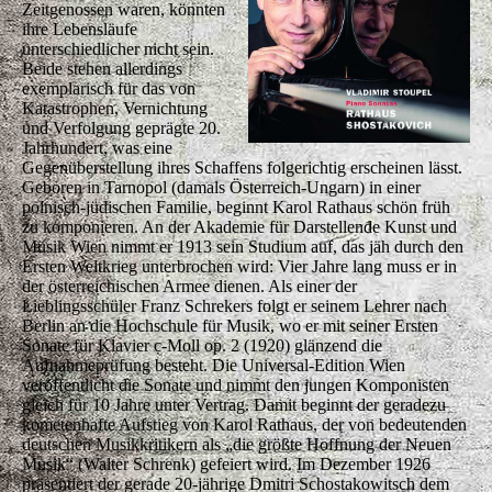
Zeitgenossen waren, könnten
ihre Lebensläufe
unterschiedlicher nicht sein.
Beide stehen allerdings
exemplarisch für das von
Katastrophen, Vernichtung
und Verfolgung geprägte 20.
Jahrhundert, was eine
Gegenüberstellung ihres Schaffens folgerichtig erscheinen lässt.
Geboren in Tarnopol (damals Österreich-Ungarn) in einer
polnisch-jüdischen Familie, beginnt Karol Rathaus schön früh
zu komponieren. An der Akademie für Darstellende Kunst und
Musik Wien nimmt er 1913 sein Studium auf, das jäh durch den
Ersten Weltkrieg unterbrochen wird: Vier Jahre lang muss er in
der österreichischen Armee dienen. Als einer der
Lieblingsschüler Franz Schrekers folgt er seinem Lehrer nach
Berlin an die Hochschule für Musik, wo er mit seiner Ersten
Sonate für Klavier c-Moll op. 2 (1920) glänzend die
Aufnahmeprüfung besteht. Die Universal-Edition Wien
veröffentlicht die Sonate und nimmt den jungen Komponisten
gleich für 10 Jahre unter Vertrag. Damit beginnt der geradezu
kometenhafte Aufstieg von Karol Rathaus, der von bedeutenden
deutschen Musikkritikern als „die größte Hoffnung der Neuen
Musik“ (Walter Schrenk) gefeiert wird. Im Dezember 1926
präsentiert der gerade 20-jährige Dmitri Schostakowitsch dem