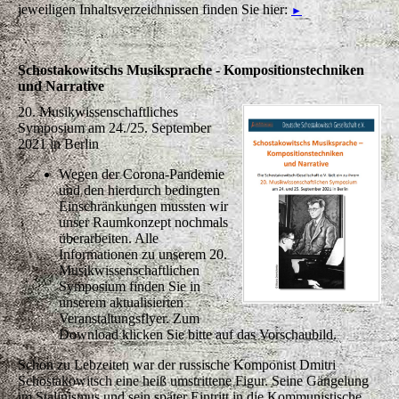
jeweiligen Inhaltsverzeichnissen finden Sie hier:
►
Schostakowitschs Musiksprache - Kompositionstechniken
und Narrative
20. Musikwissenschaftliches
Symposium am 24./25. September
2021 in Berlin
Wegen der Corona-Pandemie
und den hierdurch bedingten
Einschränkungen mussten wir
unser Raumkonzept nochmals
überarbeiten. Alle
Informationen zu unserem 20.
Musikwissenschaftlichen
Symposium finden Sie in
unserem aktualisierten
Veranstaltungsflyer. Zum
Download klicken Sie bitte auf das Vorschaubild.
Schon zu Lebzeiten war der russische Komponist Dmitri
Schostakowitsch eine heiß umstrittene Figur. Seine Gängelung
im Stalinismus und sein später Eintritt in die Kommunistische