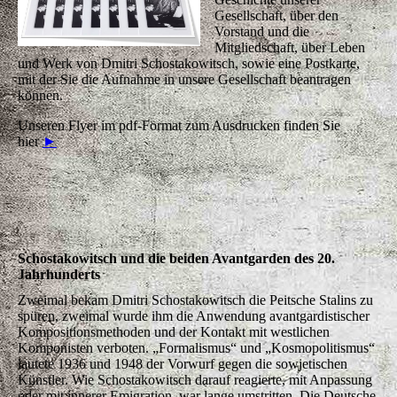
Gesellschaft, über den
Vorstand und die
Mitgliedschaft, über Leben
und Werk von Dmitri Schostakowitsch, sowie eine Postkarte,
mit der Sie die Aufnahme in unsere Gesellschaft beantragen
können.
Unseren Flyer im pdf-Format zum Ausdrucken finden Sie
hier
►
Schostakowitsch und die beiden Avantgarden des 20.
Jahrhunderts
Zweimal bekam Dmitri Schostakowitsch die Peitsche Stalins zu
spüren, zweimal wurde ihm die Anwendung avantgardistischer
Kompositionsmethoden und der Kontakt mit westlichen
Komponisten verboten. „Formalismus“ und „Kosmopolitismus“
lautete 1936 und 1948 der Vorwurf gegen die sowjetischen
Künstler. Wie Schostakowitsch darauf reagierte, mit Anpassung
oder mit innerer Emigration, war lange umstritten. Die Deutsche