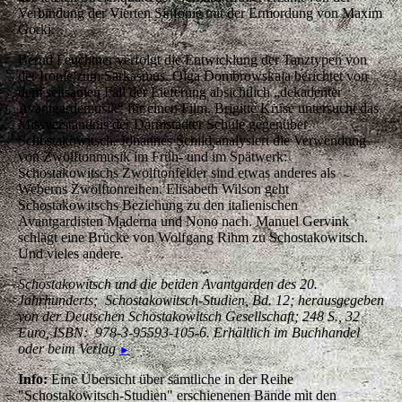
Verbindung der Vierten Sinfonie mit der Ermordung von Maxim
Gorki.
Bernd Feuchtner verfolgt die Entwicklung der Tanztypen von
der Ironie zum Sarkasmus. Olga Dombrowskaja berichtet von
dem seltsamen Fall der Lieferung absichtlich „dekadenter
Avantgardemusik“ für einen Film. Brigitte Kruse untersucht das
Missverständnis der Darmstädter Schule gegenüber
Schostakowitsch. Johannes Schild analysiert die Verwendung
von Zwölftonmusik im Früh- und im Spätwerk:
Schostakowitschs Zwölftonfelder sind etwas anderes als
Weberns Zwölftonreihen. Elisabeth Wilson geht
Schostakowitschs Beziehung zu den italienischen
Avantgardisten Maderna und Nono nach. Manuel Gervink
schlägt eine Brücke von Wolfgang Rihm zu Schostakowitsch.
Und vieles andere.
Schostakowitsch und die beiden Avantgarden des 20.
Jahrhunderts; Schostakowitsch-Studien, Bd. 12; herausgegeben
von der Deutschen Schostakowitsch Gesellschaft; 248 S., 32
Euro, ISBN: 978-3-95593-105-6. Erhältlich im Buchhandel
oder beim Verlag
►
Info:
Eine Übersicht über sämtliche in der Reihe
"Schostakowitsch-Studien" erschienenen Bände mit den