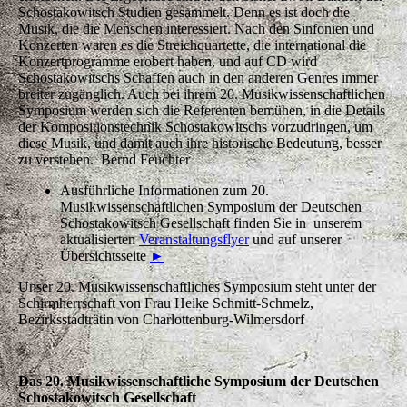
Schostakowitsch Studien gesammelt. Denn es ist doch die
Musik, die die Menschen interessiert. Nach den Sinfonien und
Konzerten waren es die Streichquartette, die international die
Konzertprogramme erobert haben, und auf CD wird
Schostakowitschs Schaffen auch in den anderen Genres immer
breiter zugänglich. Auch bei ihrem 20. Musikwissenschaftlichen
Symposium werden sich die Referenten bemühen, in die Details
der Kompositionstechnik Schostakowitschs vorzudringen, um
diese Musik, und damit auch ihre historische Bedeutung, besser
zu verstehen. Bernd Feuchter
Ausführliche Informationen zum 20.
Musikwissenschaftlichen Symposium der Deutschen
Schostakowitsch Gesellschaft finden Sie in unserem
aktualisierten
Veranstaltungsflyer
und auf unserer
Übersichtsseite
►
Unser 20. Musikwissenschaftliches Symposium steht unter der
Schirmherrschaft von Frau Heike Schmitt-Schmelz,
Bezirksstadträtin von Charlottenburg-Wilmersdorf
Das 20. Musikwissenschaftliche Symposium der Deutschen
Schostakowitsch Gesellschaft