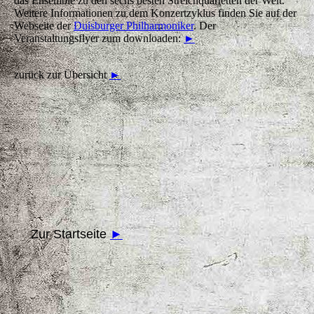
das Ensemble zu den sechs besten Streichquartetten der Welt.
Weitere Informationen zu dem Konzertzyklus finden Sie auf der
Webseite der
Duisburger Philharmoniker
. Der
Veranstaltungsflyer zum downloaden:
►
zurück zur Übersicht
►
Zur Startseite
►