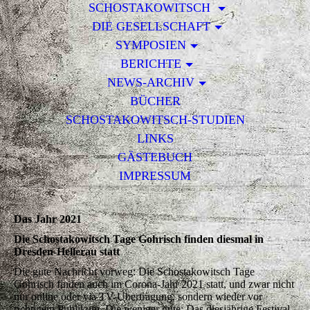
SCHOSTAKOWITSCH
DIE GESELLSCHAFT
SYMPOSIEN
BERICHTE
NEWS-ARCHIV
BÜCHER
SCHOSTAKOWITSCH-STUDIEN
LINKS
GÄSTEBUCH
IMPRESSUM
Das Jahr 2021
Die Schostakowitsch Tage Gohrisch finden diesmal in
Dresden-Hellerau statt
Die gute Nachricht vorweg: Die Schostakowitsch Tage
Gohrisch finden auch im Corona-Jahr 2021 statt, und zwar nicht
nur online oder via TV-Übertragung, sondern wieder vor
richtigem Publikum. Die weniger gute: Das diesjährige Festival