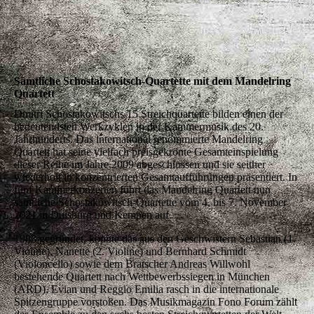
Sämtliche Schostakowitsch-Quartette mit dem Mandelring
Quartett
Dmitri Schostakowitschs 15 Streichquartette bilden einen der
bedeutendsten Werkzyklen in der Kammermusik des 20.
Jahrhunderts. Das international renommierte Mandelring
Quartett hat seine vielfach preisgekrönte Gesamteinspielung
dieser Reihe im Jahre 2009 abgeschlossen und sie seither
wiederholt in konzentrierten Gesamtaufführungen präsentiert. In
fünf Kammerkonzerten führt das Mandelring Quartett nun
sämtliche Schostakowitsch-Quartette vom 4. bis 7. November
2021 in Duisburg und Kempen auf.
1983 gegründet, konnte das aus den Geschwistern Sebastian (1.
Violine), Nanette (2. Violine) und Bernhard Schmidt
(Violoncello) sowie dem Bratscher Andreas Willwohl
bestehende Quartett nach Wettbewerbssiegen in München
(ARD), Evian und Reggio Emilia rasch in die internationale
Spitzengruppe vorstoßen. Das Musikmagazin Fono Forum zählt