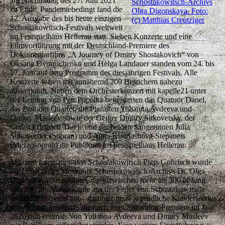
am Nachmittag des 27. Juni 2021
Schostakowitsch-Archivs
zu Ende. Pandemiebedingt fand die
Olga Digonskaya. Foto:
12. Ausgabe des bis heute einzigen
(c) Matthias Creutziger
Schostakowitsch-Festivals weltweit
im Festspielhaus Hellerau statt. Sieben Konzerte und eine
Filmvorführung mit der Deutschland-Premiere des
Dokumentarfilms „A Journey of Dmitry Shostakovich“ von
Oksana Dvornichenko und Helga Landauer standen vom 24. bis
27. Juni auf dem Programm des diesjährigen Festivals. Alle
Konzerte waren mit annähernd 200 Besuchern nahezu
ausverkauft. Neben dem Orchesterkonzert mit kapelle21 unter
der Leitung von Petr Popelka begeisterten das Quatuor Danel,
das Borodin Quartet, die Pianisten Yulianna Avdeeva und
Dmitry Masleev sowie der Geiger Dmitry Sitkovetsky, der
Cellist Friedrich Thiele und die beiden Sängerinnen Julia
Sitkovetsky (Sopran) und Anna Kudriashova-Stepanets
(Mezzosopran) ihr Publikum im Festspielhaus Hellerau.
Mit dem Internationalen Schostakowitsch Preis Gohrisch wurde
die Leiterin des Moskauer Schostakowitsch-Archivs Dr. Olga
Digonskaya auszeichnet, die inzwischen mehr als 300 bislang
unentdeckte Manuskripte aus der Feder von Schostakowitsch
ausfindig gemacht hat – darunter neun jugendliche Klavierwerke
von Schostakowitsch, die nach ihrer Streaming-Premiere im Jahr
2020 nun erstmals von Yulianna Avdeeva und Dmitry Masleev