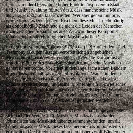
Partei samt der Übernahme hoher Funktionärsposten in Staat
und Musikverwaltung führten dazu, dass manche seine Musik
als veraltet und hohl klassifizierten. Wer aber genau hinhörte,
wurde immer wieder irritiert: Erschien diese Musik nicht häufig
als doppelbödig? Zeichnete sie nicht die Leiden der Menschen
im angeblichen Sozialismus auf? Wer war dieser Komponist
hinter seiner undurchdringlichen Maske wirklich?
In dem von Solomon Volkow 1979 in den USA unter dem Titel
Testimony (Zeugenaussage) veröffentlichten angeblichen
Memoiren Schostakowitschs stellte sich der alte Komponist als
scharfer Kritiker des Stalinismus dar, der auch seine Musik so
gehört haben wollte. Vor allem in den angelsächsischen Ländern
toben deshalb die 40-jährigen „Shostakovich Wars“, in denen
die Gelehrten sich etwa darüber streiten, ob Schostakowitsch
„Stalins loyalster Sohn“ und seine 4. Sinfonie ein „Sowjetisches
Credo“ gewesen sei. Leider ist das meist ein Krieg um Worte.
Die Wahrheit ist, wie immer, sehr viel komplexer. Und wenn,
dann kann sie nur in der Musik selbst gefunden werden.
In der Deutschen Schostakowitsch Gesellschaft hingegen haben
sich nach der Wende 1990 Musiker, Musikwissenschaftler,
Journalisten und Musikliebhaber zusammengefunden, um die
Geheimnisse der Musik dieses faszinierenden Komponisten zu
erforschen. Die Ergebnisse sind in den bisher zwölf Bänden der