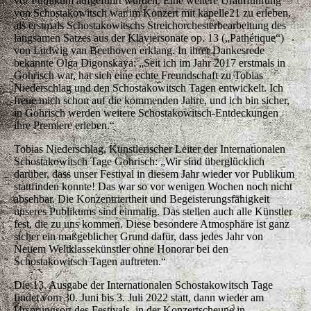
vor Publikum aufgeführt wurden. Eine weitere Uraufführung
von Schostakowitsch war im Konzert mit kapelle21 zu erleben,
als erstmals Schostakowitschs Streichorchesterbearbeitung des
langsamen Satzes aus der Klaviersonate op. 13 („Pathétique“)
von Ludwig van Beethoven erklang. In ihrer Dankesrede
bekannte Olga Digonskaya: „Seit ich im Jahr 2017 erstmals in
Gohrisch war, hat sich eine echte Freundschaft zu Tobias
Niederschlag und den Schostakowitsch Tagen entwickelt. Ich
freue mich schon auf die kommenden Jahre, und ich bin sicher,
in Gohrisch werden weitere Schostakowitsch-Entdeckungen
ihre Premiere erleben.“
Tobias Niederschlag, Künstlerischer Leiter der Internationalen
Schostakowitsch Tage Gohrisch: „Wir sind überglücklich
darüber, dass unser Festival in diesem Jahr wieder vor Publikum
stattfinden konnte! Das war so vor wenigen Wochen noch nicht
absehbar. Die Konzentriertheit und Begeisterungsfähigkeit
unseres Publikums sind einmalig. Das stellen auch alle Künstler
fest, die zu uns kommen. Diese besondere Atmosphäre ist ganz
sicher ein maßgeblicher Grund dafür, dass jedes Jahr von
Neuem Weltklassekünstler ohne Honorar bei den
Schostakowitsch Tagen auftreten.“
Die 13. Ausgabe der Internationalen Schostakowitsch Tage
findet vom 30. Juni bis 3. Juli 2022 statt, dann wieder am
Ursprungsort des Festivals, in der Konzertscheune in