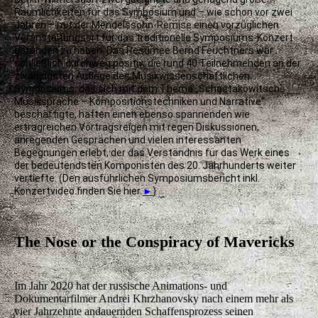
Räumlichkeiten für das Symposium und – wie schon vor zwei
Jahren – mit der Mendelssohn-Remise einen vorzüglichen
Veranstaltungsort für das traditionelle Symposiums-Konzert
gefunden zu haben. Das Resümee Bernd Feuchtners war
schließlich durchweg positiv: die rund 40 Teilnehmenden an der
zwanzigsten Auflage des Musikwissenschaftlichen
Symposiums, das sich mit dem Thema „Schostakowitschs
Musiksprache – Kompositionstechniken und Narrative“
beschäftigte, hatten einen ebenso spannenden wie
ertragreichen Vortragsreigen mit regen Diskussionen,
anregenden Gesprächen und vielen interessanten
Begegnungen erlebt, der das Verständnis für das Werk eines
der bedeutendsten Komponisten des 20. Jahrhunderts weiter
vertiefte. (Den ausführlichen Symposiumsbericht inkl.
Konzertvideo finden Sie hier
►
)
The Nose or the Conspiracy of Mavericks
Im Jahr 2020 hat der russische Animations- und
Dokumentarfilmer Andrei Khrzhanovsky nach einem mehr als
vier Jahrzehnte andauernden Schaffensprozess seinen