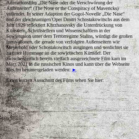
Animationsfilm „Die Nase oder die Verschwörung der
Außenseiter“ (The Nose or the Conspiracy of Mavericks)
vollendet. In seiner Adaption der Gogol-Novelle „Die Nase“
und der gleichnamigen Oper Dmitri Schostakowitschs aus dem
Jahr 1929 reflektiert Khrzhanovsky die Unterdrückung von
Künstlern, Schriftstellern und Wissenschaftlern in der
Sowjetunion unter dem Terrorregime Stalins, würdigt die großen
Innovationen, die gerade von verfolgten Außenseitern wie
Meyerhold oder Schostakowitsch ausgingen und verdichtet sie
zu einer Hommage an die sowjetischen Künstler. Der
zwischenzeitlich bereits vielfach ausgezeichnete Film kam im
März 2021 in die russischen Kinos und kann über die Webseite
files.fm heruntergeladen werden:
►
Einen kurzen Ausschnitt des Films sehen Sie hier: