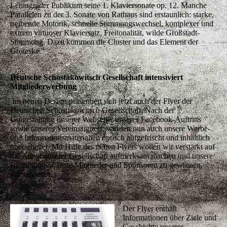
Leningrader Publikum seine 1. Klaviersonate op. 12. Manche
Parallelen zu der 3. Sonate von Rathaus sind erstaunlich: starke,
treibende Motorik, schnelle Stimmungswechsel, komplexer und
extrem virtuoser Klaviersatz, Freitonalität, wilde Großstadt-
Stimmung. Dazu kommen die Cluster und das Element der
Groteske.“
Deutsche Schostakowitsch Gesellschaft intensiviert
Mitgliederwerbung
Im neuen Design präsentiert sich jetzt auch der Flyer der
Deutschen Schostakowitsch Gesellschaft. Nach der
Umgestaltung unserer Webseite, unseres Facebook-Auftritts
sowie unseres Vereinssignets, wurden nun auch unsere Werbe-
und Informationsmaterialien optisch aufgefrischt und inhaltlich
überarbeitet. Mit Hilfe des neuen Flyers wollen wir verstärkt auf
die Arbeit unserer Gesellschaft aufmerksam machen und unsere
Bemühungen, neue Mitglieder und Sponsoren zu gewinnen,
intensivieren.
Der Flyer enthält
Informationen über Ziele und
Geschichte unserer