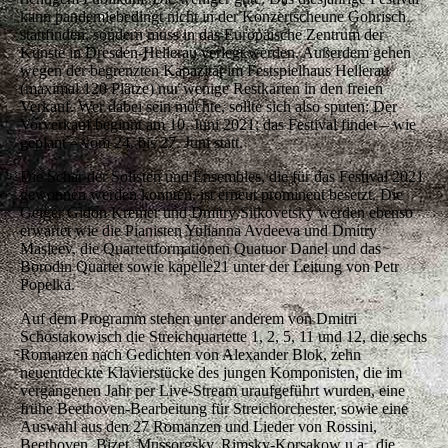
kann pandemiebedingt nicht in der Konzertscheune Gohrisch
stattfinden, sondern muss in das
Europäische Zentrum der
Künste in Dresden-Hellerau verlegt werden. Außerdem gehen
wegen der begrenzten Kapazität im Festspielhaus Hellerau
(maximal 120 Plätze) nur wenige Restkarten in den freien
Verkauf. Wer dabei sein möchte, sollte sich also sputen: Der
Vorverkauf beginnt am 10. Juni 2021; das Festival findet – wie
geplant – vom 24. bis 27. Juni statt.
Die Schar der Solisten und Ensembles, die für das Festival 2021
gewonnen werden konnten, ist erneut prominent besetzt. Die
Geiger Gidon Kremer und Dmitry Sitkovetsky werden ebenso
erwartet wie die Pianisten Yulianna Avdeeva und Dmitry
Masleev, die Quartettformationen Quatuor Danel und das
Borodin Quartet sowie kapelle21 unter der Leitung von Petr
Popelka.
Auf dem Programm stehen unter anderem von Dmitri
Schostakowisch die Streichquartette 1, 2, 5, 11 und 12, die sechs
Romanzen nach Gedichten von Alexander Blok, zehn
neuentdeckte Klavierstücke des jungen Komponisten, die im
vergangenen Jahr per Live-Stream uraufgeführt wurden, eine
frühe Beethoven-Bearbeitung für Streichorchester, sowie eine
Auswahl aus den 27 Romanzen und Lieder von Rossini,
Beethoven, Bizet, Mussorgsky, Rimsky-Korsakow u.a., die