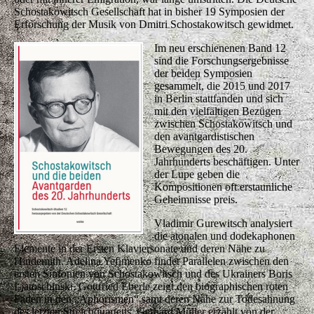
Schostakowitsch Gesellschaft hat in bisher 19 Symposien der
Erforschung der Musik von Dmitri Schostakowitsch gewidmet.
Im neu erschienenen Band 12
sind die Forschungsergebnisse
der beiden Symposien
gesammelt, die 2015 und 2017
in Berlin stattfanden und sich
mit den vielfältigen Bezügen
zwischen Schostakowitsch und
den avantgardistischen
Bewegungen des 20.
Jahrhunderts beschäftigen. Unter
der Lupe geben die
Kompositionen oft erstaunliche
Geheimnisse preis.
Vladimir Gurewitsch analysiert
die atonalen und dodekaphonen
Elemente in der Ersten Klaviersonate und deren Nähe zu
Hindemith. Adelina Yefimenko findet Parallelen zwischen den
ersten Sinfonien von Schostakowitsch und des Ukrainers Boris
Ljatoschinski. Gottfried Eberle zeigt den biographischen roten
Faden in den „Aphorismen“ samt deren Nähe zur Todesahnung
des letzten Streichquartetts. Gerhard Müller erzählt von der