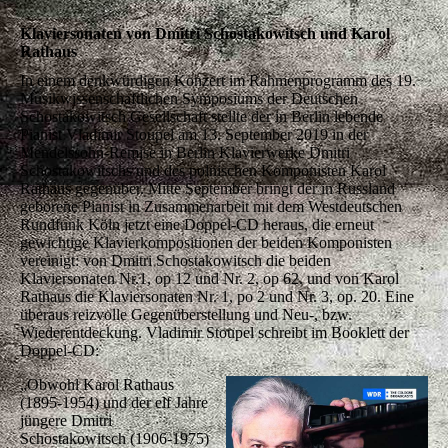
Klaviersonaten von Dmitri Schostakowitsch und Karol
Rathaus
In einem denkwürdigen Konzert im Rahmenprogramm des 19.
Musikwissenschaftlichen Symposiums der Deutschen
Schostakowitsch Gesellschaft stellte der in Berlin lebende
Pianist Vladimir Stoupel am 13. September 2019 in der
Mendelssohn-Remise in Berlin Klavierwerke Dmitri
Schostakowitschs und des polnischen Komponisten Karol
Rathaus gegenüber. Mitte September bringt der in Russland
geborene Pianist in Zusammenarbeit mit dem Westdeutschen
Rundfunk Köln jetzt eine Doppel-CD heraus, die erneut
gewichtige Klavierkompositionen der beiden Komponisten
vereinigt: von Dmitri Schostakowitsch die beiden
Klaviersonaten Nr.1, op 12 und Nr. 2, op 62. und von Karol
Rathaus die Klaviersonaten Nr. 1, po 2 und Nr. 3, op. 20. Eine
überaus reizvolle Gegenüberstellung und Neu-, bzw.
Wiederentdeckung. Vladimir Stoupel schreibt im Booklett der
Doppel-CD:
„Obwohl Karol Rathaus
(1895-1954) und der elf Jahre
jüngere Dmitri
Schostakowitsch (1906-1975)