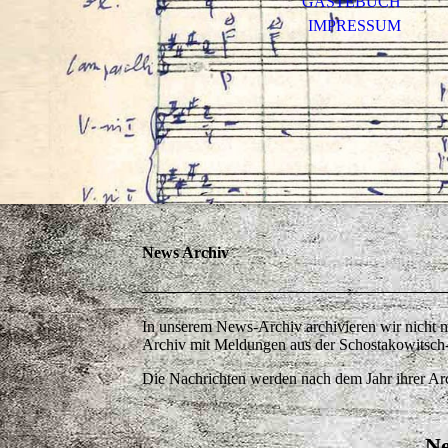
GÄSTEBUCH
IMPRESSUM
News Archiv
In unserem News-Archiv archivieren wir nicht meh
Archiv mit Meldungen aus der Schostakowitsch
Die Nachrichten werden nach dem Jahr ihrer Arc
Ne