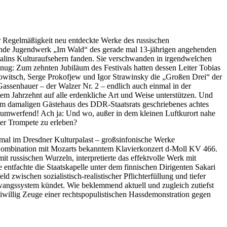
r Regelmäßigkeit neu entdeckte Werke des russischen
rnde Jugendwerk „Im Wald“ des gerade mal 13-jährigen angehenden
alins Kulturaufsehern fanden. Sie verschwanden in irgendwelchen
ug: Zum zehnten Jubiläum des Festivals hatten dessen Leiter Tobias
owitsch, Serge Prokofjew und Igor Strawinsky die „Großen Drei“ der
Gassenhauer – der Walzer Nr. 2 – endlich auch einmal in der
nem Jahrzehnt auf alle erdenkliche Art und Weise unterstützen. Und
 im damaligen Gästehaus des DDR-Staatsrats geschriebenes achtes
umwerfend! Ach ja: Und wo, außer in dem kleinen Luftkurort nahe
der Trompete zu erleben?
esmal im Dresdner Kulturpalast – großsinfonische Werke
r Kombination mit Mozarts bekanntem Klavierkonzert d-Moll KV 466.
it russischen Wurzeln, interpretierte das effektvolle Werk mit
entfachte die Staatskapelle unter dem finnischen Dirigenten Sakari
zwischen sozialistisch-realistischer Pflichterfüllung und tiefer
wangssystem kündet. Wie beklemmend aktuell und zugleich zutiefst
eiwillig Zeuge einer rechtspopulistischen Hassdemonstration gegen