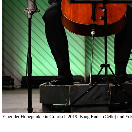
Einer der Höhepunkte in Gohrisch 2019: Isang Ender (Cello) und Ye