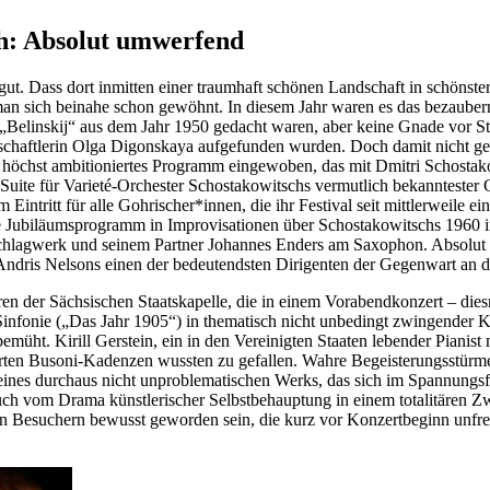
h: Absolut umwerfend
t. Dass dort inmitten einer traumhaft schönen Landschaft in schönste
man sich beinahe schon gewöhnt. In diesem Jahr waren es das bezaube
Belinskij“ aus dem Jahr 1950 gedacht waren, aber keine Gnade vor St
chaftlerin Olga Digonskaya aufgefunden wurden. Doch damit nicht gen
 höchst ambitioniertes Programm eingewoben, das mit Dmitri Schostak
 Suite für Varieté-Orchester Schostakowitschs vermutlich bekanntester 
ntritt für alle Gohrischer*innen, die ihr Festival seit mittlerweile ei
nte Jubiläumsprogramm in Improvisationen über Schostakowitschs 1960
chlagwerk und seinem Partner Johannes Enders am Saxophon. Absolut 
Andris Nelsons einen der bedeutendsten Dirigenten der Gegenwart an 
ahren der Sächsischen Staatskapelle, die in einem Vorabendkonzert – di
. Sinfonie („Das Jahr 1905“) in thematisch nicht unbedingt zwingende
müht. Kirill Gerstein, ein in den Vereinigten Staaten lebender Pianist m
erten Busoni-Kadenzen wussten zu gefallen. Wahre Begeisterungsstürme 
nes durchaus nicht unproblematischen Werks, das sich im Spannungsfeld 
uch vom Drama künstlerischer Selbstbehauptung in einem totalitären Z
enen Besuchern bewusst geworden sein, die kurz vor Konzertbeginn unfr