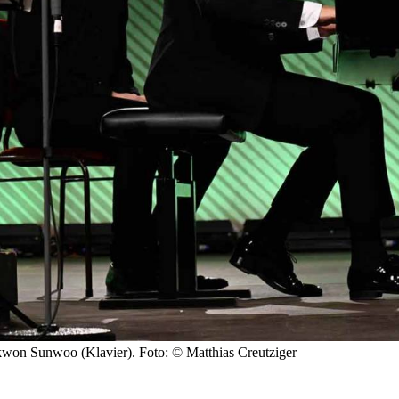
kwon Sunwoo (Klavier). Foto: © Matthias Creutziger