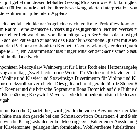
 gut gefiel und dessen lebhafter Gesang Musikern wie Publikum gleic
nden fühlen, wurde auch bei ihrer beseelt-engagierten Interpretation
kte es ihnen mit jubelndem Applaus.
lt ebenfalls ein kleiner Vogel eine wichtige Rolle. Prokofjew kompon
m Raum – eine szenische Umsetzung des jugendlich-leichten Werkes zu
er, einer Leinwand und vor allem mit ganz großer Schauspielkunst ge
a. Nach der Pause gab zunächst das Raschèr Saxophone Quartet mit Ale
an den Baritonsaxophonisten Kenneth Coon gewidmet, der dem Quartet
elle 21“, ein Zusammenschluss junger Musiker der Sächsischen Staatsk
ll in die laue Nacht.
ponisten Mieczysław Weinberg ist für Linus Roth eine Herzensangeleg
tagvormittag „Zwei Lieder ohne Worte“ für Violine und Klavier zur Ur
r Violine und Klavier und Strawinskys Divertimento für Violine und K
ausdrucksvoll zu vermitteln. Dies galt auch und gerade für die Sieb
il Rovner und die britische Sopranistin Ilona Domnich auf die Bühne 
 Einschätzung Krzysztof Meyers ­ – vielleicht bedeutendsten Liederzyklu
eigab.
gendäre Borodin Quartett fiel, wird gerade die vielen Bewunderer der 
 hätte man sich gerade bei den Schostakowitsch-Quartetten 4 und 9 ein
, welche Klangkaskaden er bei Mussorgskys „Bilder einer Ausstellung
ter Klaviersonate, gelangen ihm formidabel. Wohlverdiente Jubelstürm