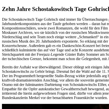
Zehn Jahre Schostakowitsch Tage Gohrisc
Die Schostakowitsch Tage Gohrisch sind immer für Überraschungen gu
Jahrhundertkomponisten aus der Taufe gehoben werden – daran hat 
Kompositionsschülers, sowie zwei Romanzen, die wohl für den Film „
Moskauer Archiven, wo sie kürzlich von der russischen Musikwissens
Niederschlag und sein Team noch einige weitere „Schmankerl“ in ein
russischen Musik des 20. Jahrhunderts exponierte. So erklang mit der
Konzertscheune. Außerdem gab es ein Dankeschön-Konzert bei freiem Ei
schließlich kulminierte das auf vier Tage und acht Konzerte ausdeh
Streichquartett mit der Freejazz-Legende Günter Baby Sommer am S
der tschechischen Grenze, bekommt man schon die Gelegenheit, mit 
Bereits der Auftakt war überwältigend. Dieser obliegt seit einigen J
Schostakowitschs zu Gehör bringt. Diesmal fiel die Wahl auf die 11
Der im Programmheft hergestellte Stalin-Bezug wirkte jedenfalls arg be
kraftvoll-dramatisierenden Anschlag; vor allem die souverän gemeist
Oramo mit der fulminanten Darbietung von Schostakowitschs Elfter, ei
Empathie für die Opfer autokratischer Gewaltherrschaft bewegend, a
irritierend die hierin aufgeworfenen Fragen sind, dürfte vor allem j
Bundeskanzlerin Merkel vor der benachbarten Frauenkirche wurden.