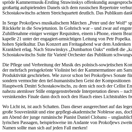
spröde Kammermusik-Erstling Strawinskys offenkundig ausgesprochen
großartig aufspielenden Danels sich dem russischen Repertoire verbu
Schostakowitschs achtem Streichquartett deutlich. Das Publikum dan
In Serge Prokofjews musikalischem Märchen „Peter und der Wolf“ spie
Rückkehr in die Sowjetunion. In Gohrisch war – und zwar auf engste
Zuhilfenahme einiger weniger Requisiten, einem i-Phone, einem Beam
kapelle 21 unter der engagiert-umsichtigen Leitung von Petr Popelk
hohen Spielkultur. Das Konzert am Freitagabend war dem Andenken 
Krankheit erlag. Nach Strawinskys „Dumbarton Oaks“ entließ die „kap
Schostakowitschs Suite für Varieté Orchester das Publikum schwungvo
Die Pflege und Verbreitung der Musik des polnisch-sowjetischen Kom
der mehrfach preisgekrönte Violinist bei der Kammermatinee am Sams
Produktivität geschrieben. Wie zuvor schon bei Prokofjews Sonate fü
sondern vermochte den tief-humanistischen Geist der Kompositionen 
Hauptwerk Dmitri Schostakowitschs, zu dem sich noch der Cellist Em
nahezu atemloser Stille entgegenstrebende Interpretation dieses – nach
versinkendes Finale dann doch noch den Hauch eines Lichtstrahles fr
Wo Licht ist, ist auch Schatten. Dass dieser ausgerechnet auf das le
große Souveränität und eine gepflegt-akademische Noblesse aus, doch
am Abend der junge rumänische Pianist Daniel Clobanu – unglaublich
lyrischen Passagen, beispielsweise im Andante von Prokofjews zwei
Namen sollte man sich auf jeden Fall merken!