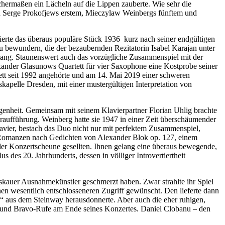
hermaßen ein Lächeln auf die Lippen zauberte. Wie sehr die
 von Serge Prokofjews erstem, Mieczylaw Weinbergs fünftem und
ierte das überaus populäre Stück 1936 kurz nach seiner endgültigen
 bewundern, die der bezaubernden Rezitatorin Isabel Karajan unter
lang. Staunenswert auch das vorzügliche Zusammenspiel mit der
xander Glasunows Quartett für vier Saxophone eine Kostprobe seiner
t seit 1992 angehörte und am 14. Mai 2019 einer schweren
apelle Dresden, mit einer mustergültigen Interpretation von
enheit. Gemeinsam mit seinem Klavierpartner Florian Uhlig brachte
aufführung. Weinberg hatte sie 1947 in einer Zeit überschäumender
lavier, bestach das Duo nicht nur mit perfektem Zusammenspiel,
en Romanzen nach Gedichten von Alexander Blok op. 127, einem
der Konzertscheune gesellten. Ihnen gelang eine überaus bewegende,
s des 20. Jahrhunderts, dessen in völliger Introvertiertheit
Moskauer Ausnahmekünstler geschmerzt haben. Zwar strahlte ihr Spiel
en wesentlich entschlosseneren Zugriff gewünscht. Den lieferte dann
“ aus dem Steinway herausdonnerte. Aber auch die eher ruhigen,
e und Bravo-Rufe am Ende seines Konzertes. Daniel Clobanu – den