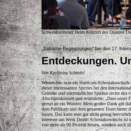
Schweißtreibend: Beim Konzert des Quatuor Dane
„Jüdische Begegnungen“ bei den 17. Inter
Entdeckungen. Un
Von Karlheinz Schiedel
Wissen Sie, was ein Hardcore-Schostakowitsch-F
dieser interessanten Spezies bei den Internatio
Gründer und unermüdlicher Spiritus rector des v
Abschlusskonzert und resümierte: „Dass unser Fe
grenzt an ein Wunder. Mein großer Dank gilt dah
dem Publikum und dem gesamten Team hinter d
lassen. Das kann man gar nicht genug hervorhe
Interesse am Werk Dmitri Schostakowitschs ist 
von mehr als 90 Prozent freuen, sondern auch ü