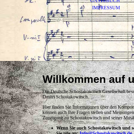
GÄSTEBUCH
IMPRESSUM
Willkommen auf u
Die Deutsche Schostakowitsch Gesellschaft besch
Dmitri Schostakowitsch.
Hier finden Sie Informationen über den Komponis
können auch Ihre Fragen stellen und Meinungen ä
Zuneigung zu Schostakowitsch und seiner Musi
Wenn Sie auch Schostakowitsch und se
Sie uns an:
Info@Schostakowitsch.de
.