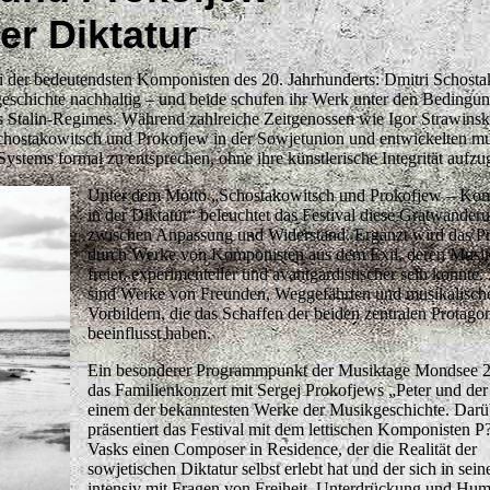
r Diktatur
der bedeutendsten Komponisten des 20. Jahrhunderts: Dmitri Schosta
geschichte nachhaltig – und beide schufen ihr Werk unter den Bedingu
s Stalin-Regimes. Während zahlreiche Zeitgenossen wie Igor Strawinsk
chostakowitsch und Prokofjew in der Sowjetunion und entwickelten mu
ystems formal zu entsprechen, ohne ihre künstlerische Integrität aufzu
Unter dem Motto „Schostakowitsch und Prokofjew – Ko
in der Diktatur“ beleuchtet das Festival diese Gratwander
zwischen Anpassung und Widerstand. Ergänzt wird das 
durch Werke von Komponisten aus dem Exil, deren Musik
freier, experimenteller und avantgardistischer sein konnte.
sind Werke von Freunden, Weggefährten und musikalisch
Vorbildern, die das Schaffen der beiden zentralen Protagon
beeinflusst haben.
Ein besonderer Programmpunkt der Musiktage Mondsee 2
das Familienkonzert mit Sergej Prokofjews „Peter und der
einem der bekanntesten Werke der Musikgeschichte. Darü
präsentiert das Festival mit dem lettischen Komponisten P?
Vasks einen Composer in Residence, der die Realität der
sowjetischen Diktatur selbst erlebt hat und der sich in se
intensiv mit Fragen von Freiheit, Unterdrückung und Hum