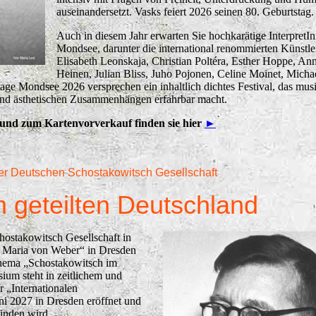
auseinandersetzt. Vasks feiert 2026 seinen 80. Geburtstag.
Auch in diesem Jahr erwarten Sie hochkarätige InterpretI
Mondsee, darunter die international renommierten Künstle
Elisabeth Leonskaja, Christian Poltéra, Esther Hoppe, Ann
Heinen, Julian Bliss, Juho Pojonen, Celine Moinet, Micha
tage Mondsee 2026 versprechen ein inhaltlich dichtes Festival, das mus
n und ästhetischen Zusammenhängen erfahrbar macht.
nd zum Kartenvorverkauf finden sie hier
►
er Deutschen Schostakowitsch Gesellschaft
m geteilten Deutschland
hostakowitsch Gesellschaft in
l Maria von Weber“ in Dresden
hema „Schostakowitsch im
ium steht in zeitlichem und
 „Internationalen
ni 2027 in Dresden eröffnet und
finden wird.