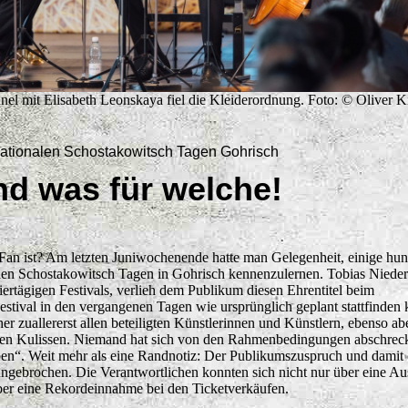
l mit Elisabeth Leonskaya fiel die Kleiderordnung. Foto: © Oliver Ki
nationalen Schostakowitsch Tagen Gohrisch
d was für welche!
an ist? Am letzten Juniwochenende hatte man Gelegenheit, einige hun
nalen Schostakowitsch Tagen in Gohrisch kennenzulernen. Tobias Nieder
iertägigen Festivals, verlieh dem Publikum diesen Ehrentitel beim
stival in den vergangenen Tagen wie ursprünglich geplant stattfinden 
er zuallererst allen beteiligten Künstlerinnen und Künstlern, ebenso ab
en Kulissen. Niemand hat sich von den Rahmenbedingungen abschrec
ben“. Weit mehr als eine Randnotiz: Der Publikumszuspruch und damit 
ungebrochen. Die Verantwortlichen konnten sich nicht nur über eine Au
ber eine Rekordeinnahme bei den Ticketverkäufen.