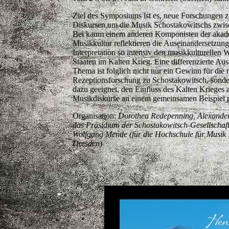
Ziel des Symposiums ist es, neue Forschungen 
Diskursen um die Musik Schostakowitschs zwis
Bei kaum einem anderen Komponisten der akade
Musikkultur reflektieren die Auseinandersetzu
Interpretation so intensiv den musikkulturellen
Staaten im Kalten Krieg. Eine differenzierte Au
Thema ist folglich nicht nur ein Gewinn für die 
Rezeptionsforschung zu Schostakowitsch, sond
dazu geeignet, den Einfluss des Kalten Krieges 
Musikdiskurse an einem gemeinsamen Beispiel pla
Organisation:
Dorothea Redepenning, Alexander
das Präsidium der Schostakowitsch-Gesellschaf
Wolfgang Mende (für die Hochschule für Musik
Dresden
)