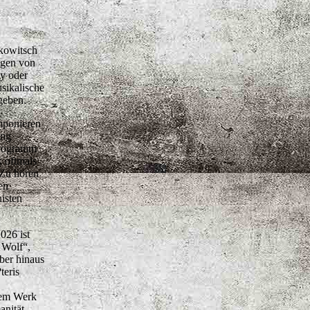
kowitsch
ngen von
y oder
sikalische
geben.
mponieren
ung
Programm
 oftmals
 Zu hören
en
isten
026 ist
 Wolf“,
ber hinaus
teris
inem Werk
anität