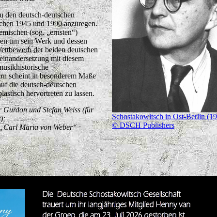
zu den deutsch-deutschen
chen 1945 und 1990 anzuregen.
mischen (sog. „ernsten“)
ngen um sein Werk und dessen
 Wettbewerb der beiden deutschen
seinandersetzung mit diesem
musikhistorische
ern scheint in besonderem Maße
auf die deutsch-deutschen
stisch hervortreten zu lassen.
 Gurdon und Stefan Weiss
(für
Schostakowitsch in Ost-Berlin (19
t);
© DSCH Publishers
 „Carl Maria von Weber“