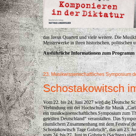
das Javus Quartett und viele weitere. Die Musik
Meisterwerke in ihren historischen, politische
Ausführliche Informationen zum Programm u
23. Musikwissenschaftliches Symposium d
Schostakowitsch
i
Vom 22. bis 24. Juni 2027 wird die Deutsche Sc
Verbindung mit der Hochschule für Musik „Car
ein musikwissenschaftliches Symposium zum T
geteilten Deutschland“ veranstalten. Das Sympos
räumlichem Zusammenhang mit dem Festival der
Schostakowitsch Tage Gohrisch“, das am 23. Ju
vom 24. bis 27. Juni in Gohrisch (Sachsen) statt