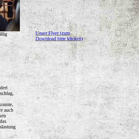
Unser Flyer (zum
llig
Download bitte klicken)
dert
schlag,
konnte,
er auch
ken
das
slastung