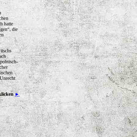
n
schen
h hatte
gen“, die
en
itschs
sch
polnisch-
cher
sischen
 Unrecht
klicken
►