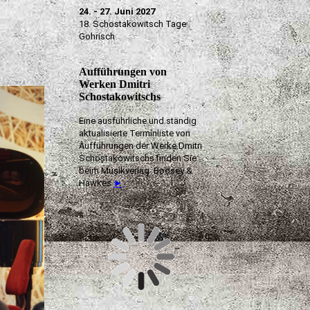
24. - 27. Juni 2027
18. Schostakowitsch Tage
Gohrisch
Aufführungen von
Werken Dmitri
Schostakowitschs
Eine ausführliche und ständig
aktualisierte Terminliste von
Aufführungen der Werke Dmitri
Schostakowitschs finden Sie
beim Musikverlag Boosey &
Hawkes
►