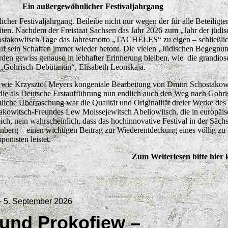
Ein außergewöhnlicher Festivaljahrgang
her Festivaljahrgang. Beileibe nicht nur wegen der für alle Beteiligte
ten. Nachdem der Freistaat Sachsen das Jahr 2026 zum „Jahr der jüdi
chostakowitsch Tage das Jahresmotto „TACHELES“ zu eigen – schließlic
uf sein Schaffen immer wieder betont. Die vielen „Jüdischen Begegnun
rden gewiss genauso in lebhafter Erinnerung bleiben, wie die grandios
 „Gohrisch-Debütantin“, Elisabeth Leonskaja.
 wie Krzysztof Meyers kongeniale Bearbeitung von Dmitri Schostakow
, die als Deutsche Erstaufführung nun endlich auch den Weg nach Gohri
liche Überraschung war die Qualität und Originalität dreier Werke des 
akowitsch-Freundes Lew Moissejewitsch Abeliowitsch, die in europäis
ch, nein wahrscheinlich, dass das hochinnovative Festival in der Säch
berg – einen wichtigen Beitrag zur Wiederentdeckung eines völlig zu
onisten leistet.
Zum Weiterlesen bitte hier 
– 5. September 2026
und Prokofjew –