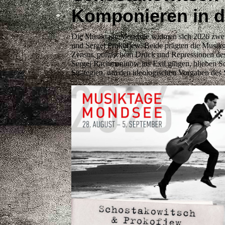
Komponieren in de
Die Musiktage Mondsee widmen sich 2026 zwei 
und Sergej Prokofjew. Beide prägten die Musik
Zensur, politischem Druck und Repressionen de
Sergej Rachmaninow ins Exil gingen, blieben S
Strategien, um den ideologischen Vorgaben des S