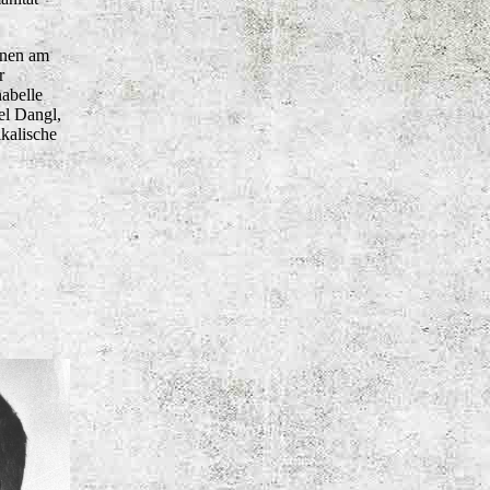
nnen am
r
abelle
el Dangl,
ikalische