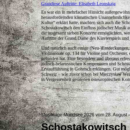
Grandiose Auftritte: Elisabeth Leonskaja
Es war ein in mehrfacher Hinsicht außergewöhnlic
herausfordernden klimatischen Unannehmlichkei
Kultur“ erklärt hatte, machten sich auch die S
Schostakowitsch den Einfluss jüdischer Musik a
die insgesamt sieben Konzerte ermöglichten, we
Auftritte der Grand Dame des Klavierspiels und
Und natürlich auch einige (Neu-)Entdeckungen,
Violinsonate op. 134 für Violine und Orchester
gefunden hat. Eine besondere und überaus erfreu
jüdisch-belarussischen Komponisten und Schost
Erstaufführung in Gohrisch erklangen. Gut mögli
Schweiz – wie zuvor schon bei Mieczysław Wein
in Vergessenheit geratenen osteuropäischen Komp
Musiktage Mondsee 2026 vom 28. August 
Schostakowitsch 